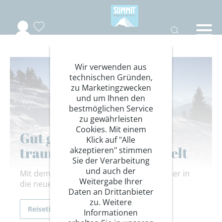
Wir verwenden aus
technischen Gründen,
zu Marketingzwecken
und um Ihnen den
bestmöglichen Service
zu gewährleisten
Cookies. Mit einem
Gut gewappnet in die
Klick auf "Alle
traumhafte Skitourenwelt
akzeptieren" stimmen
Sie der Verarbeitung
und auch der
Mit dem passenden Kurs startest du sicher in
Weitergabe Ihrer
die neue Saison.
Daten an Drittanbieter
zu. Weitere
Reisetipps
Informationen