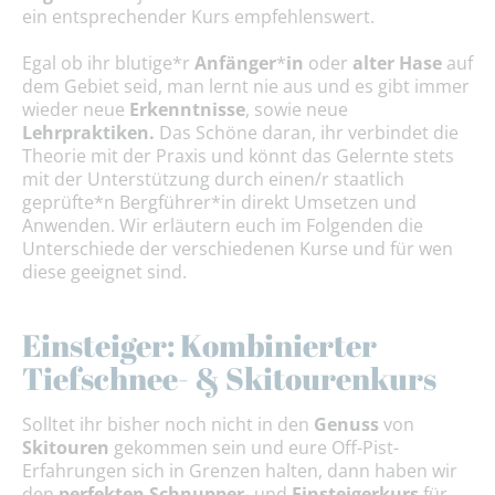
ein entsprechender Kurs empfehlenswert.
Egal ob ihr blutige*r
Anfänger
*
in
oder
alter Hase
auf
dem Gebiet seid, man lernt nie aus und es gibt immer
wieder neue
Erkenntnisse
, sowie neue
Lehrpraktiken.
Das Schöne daran, ihr verbindet die
Theorie mit der Praxis und könnt das Gelernte stets
mit der Unterstützung durch einen/r staatlich
geprüfte*n Bergführer*in direkt Umsetzen und
Anwenden. Wir erläutern euch im Folgenden die
Unterschiede der verschiedenen Kurse und für wen
diese geeignet sind.
Einsteiger: Kombinierter
Tiefschnee- & Skitourenkurs
Solltet ihr bisher noch nicht in den
Genuss
von
Skitouren
gekommen sein und eure Off-Pist-
Erfahrungen sich in Grenzen halten, dann haben wir
den
perfekten Schnupper
- und
Einsteigerkurs
für