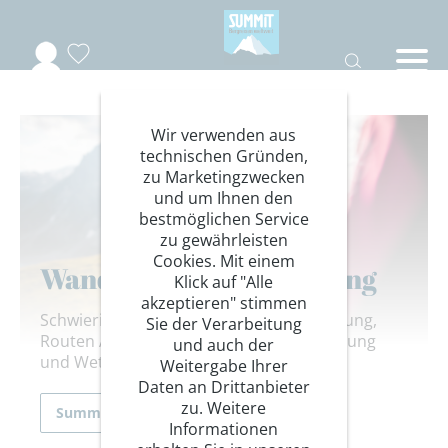
Wir verwenden aus
technischen Gründen,
zu Marketingzwecken
und um Ihnen den
bestmöglichen Service
zu gewährleisten
Cookies. Mit einem
Wandern - Tourenplanung
Klick auf "Alle
akzeptieren" stimmen
Schwierigkeitsgrade, Gehzeiten-Berechnung,
Sie der Verarbeitung
Routen Ausarbeitung, Verpflegungs-Planung
und auch der
und Wetterberichte lesen.
Weitergabe Ihrer
Daten an Drittanbieter
zu. Weitere
Summit Wissen
Informationen