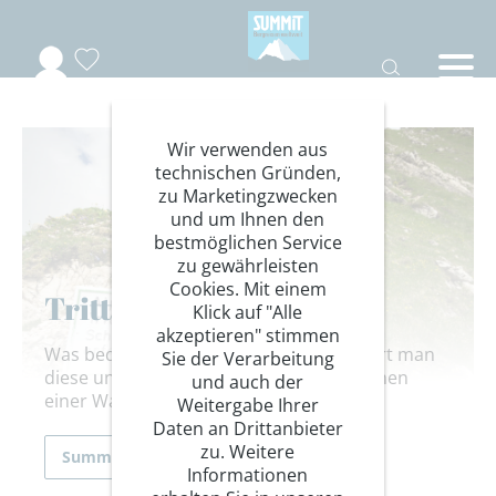
Wir verwenden aus
technischen Gründen,
zu Marketingzwecken
und um Ihnen den
bestmöglichen Service
zu gewährleisten
Cookies. Mit einem
Trittsicherheit
Klick auf "Alle
akzeptieren" stimmen
Was bedeutet Trittsicherheit, wie trainiert man
Sie der Verarbeitung
diese und was ist der Unterschied zwischen
und auch der
einer Wanderung und einer Bergtour?
Weitergabe Ihrer
Daten an Drittanbieter
zu. Weitere
Summit Wissen
Informationen