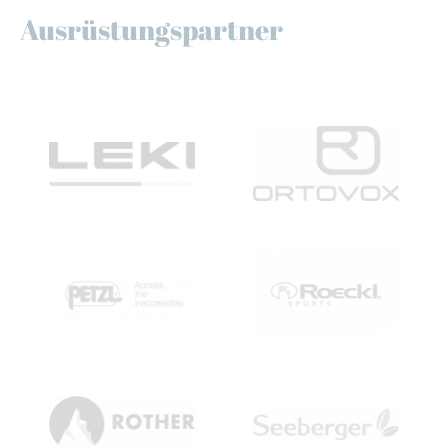
Ausrüstungspartner