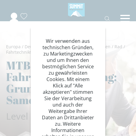
Wir verwenden aus
Europa
/
Deutschland
/
Bayern
/
Chiemgauer Alpen
/
Rad
/
technischen Gründen,
Fahrtechniktraining
zu Marketingzwecken
und um Ihnen den
MTB
bestmöglichen Service
Fahrtechniktraining:
zu gewährleisten
Cookies. Mit einem
Grundkurs am
Klick auf "Alle
akzeptieren" stimmen
Samerberg
Sie der Verarbeitung
und auch der
Weitergabe Ihrer
Level 1 am Samerberg
Daten an Drittanbieter
zu. Weitere
Informationen