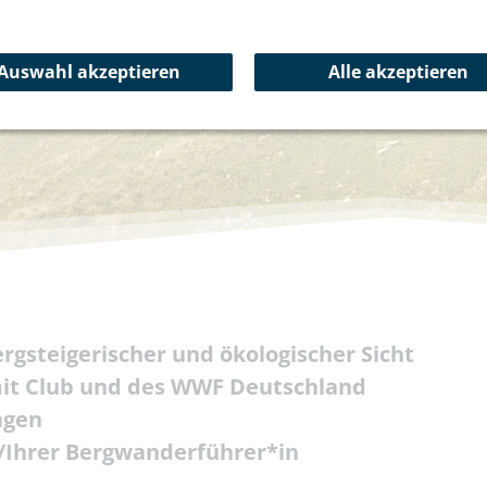
Auswahl akzeptieren
Alle akzeptieren
rgsteigerischer und ökologischer Sicht
t Club und des WWF Deutschland
ngen
m/Ihrer Bergwanderführer*in