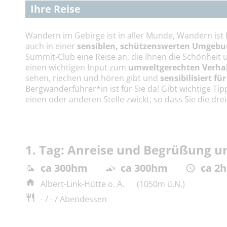
Ihre Reise
Wandern im Gebirge ist in aller Munde, Wandern is
auch in einer
sensiblen, schützenswerten Umgeb
Summit-Club eine Reise an, die Ihnen die Schönheit u
einen wichtigen Input zum
umweltgerechten Verhal
sehen, riechen und hören gibt und
sensibilisiert f
Bergwanderführer*in ist für Sie da! Gibt wichtige Tip
einen oder anderen Stelle zwickt, so dass Sie die dr
1. Tag: Anreise und Begrüßung 
ca 300hm
ca 300hm
ca 2h
Albert-Link-Hütte o. Ä.
(1050m ü.N.)
- / - / Abendessen