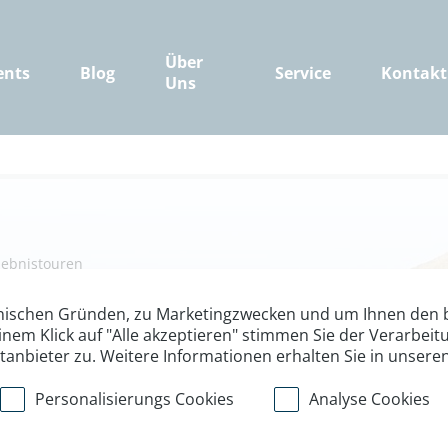
Über
ents
Blog
Service
Kontakt
Uns
ebnistouren
lang mit der Nat
nischen Gründen, zu Marketingzwecken und um Ihnen den b
inem Klick auf "Alle akzeptieren" stimmen Sie der Verarbe
ttanbieter zu. Weitere Informationen erhalten Sie in unsere
gebiet - eine WWF Erlebnistour
Personalisierungs Cookies
Analyse Cookies