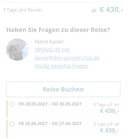
€ 430,-
3 Tage, pro Person
ab
Haben Sie Fragen zu dieser Reise?
Marie Kaiser
089/642 40 145
kaiser@dav-summit-club.de
Häufig gestellte Fragen
FR
28.05.2027 –
SO
30.05.2027
3 Tage, p.P. ab
€ 430,-
FR
25.06.2027 –
SO
27.06.2027
3 Tage, p.P. ab
€ 430,-