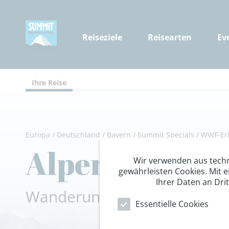
Reiseziele
Reisearten
Ev
Ihre Reise
Europa
/
Deutschland
/
Bayern
/
Summit Specials
/
WWF-Erl
Alpen im Eink
Wir verwenden aus tech
gewährleisten Cookies. Mit e
Ihrer Daten an Dri
Wanderungen im Spitzingsee
Essentielle Cookies