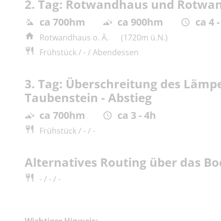
2. Tag: Rotwandhaus und Rotwan
ca 700hm
ca 900hm
ca 4 -
Rotwandhaus o. Ä.
(1720m ü.N.)
Frühstück / - / Abendessen
3. Tag: Überschreitung des Lämp
Taubenstein - Abstieg
ca 700hm
ca 3 - 4h
Frühstück / - / -
Alternatives Routing über das B
- / - / -