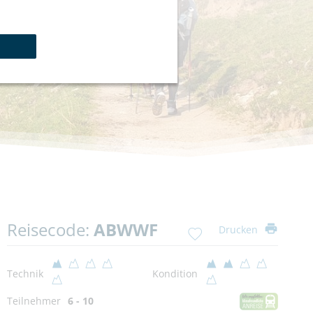
Reisecode:
ABWWF
Drucken
Technik
Kondition
Teilnehmer
6 - 10