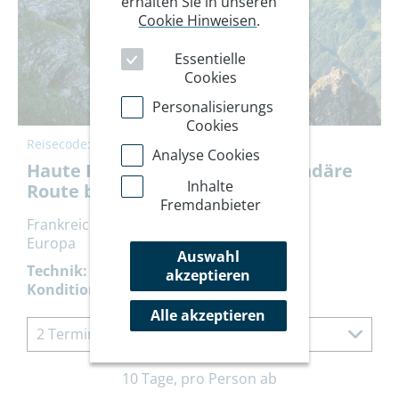
erhalten Sie in unseren
Cookie Hinweisen
.
Essentielle
Cookies
Personalisierungs
Cookies
Reisecode:
HWHAUTE
Analyse Cookies
Haute Route Sommer - die legendäre
Inhalte
Route bewandern
Fremdanbieter
Frankreich, Schweiz
Europa
Auswahl
Technik:
akzeptieren
Kondition:
Alle akzeptieren
2 Termine à 10 Tage
10 Tage, pro Person ab