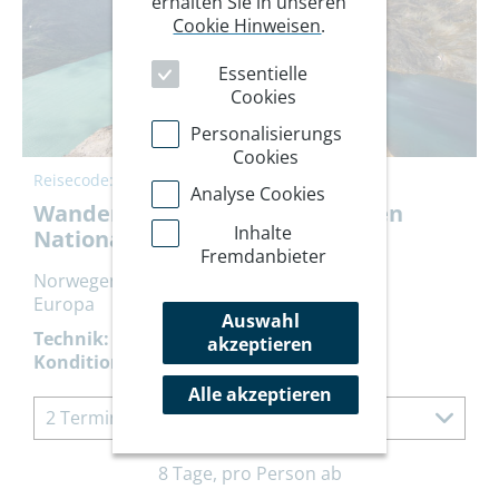
erhalten Sie in unseren
Cookie Hinweisen
.
Essentielle
Cookies
Personalisierungs
Cookies
Reisecode:
NOJOT
Analyse Cookies
Wandern durch den Jotunheimen
Inhalte
Nationalpark
Fremdanbieter
Norwegen
Europa
Auswahl
Technik:
akzeptieren
Kondition:
Alle akzeptieren
2 Termine à 8 Tage
8 Tage, pro Person ab