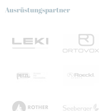
Ausrüstungspartner