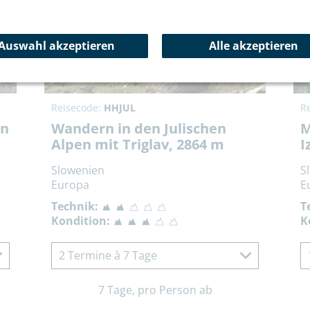
Auswahl akzeptieren
Alle akzeptieren
Reisecode:
HHJUL
R
in
Wandern in den Julischen
M
Alpen mit Triglav, 2864 m
I
Slowenien
S
Europa
E
Technik:
T
Kondition:
K
2 Termine à 7 Tage
7 Tage, pro Person ab