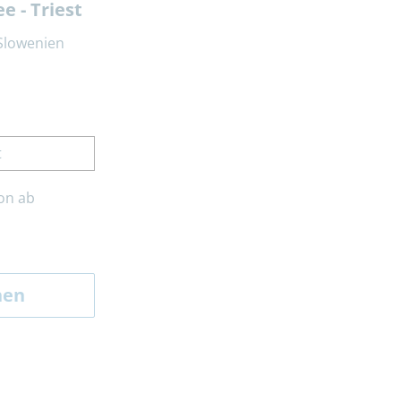
e - Triest
 Slowenien
t
on ab
hen