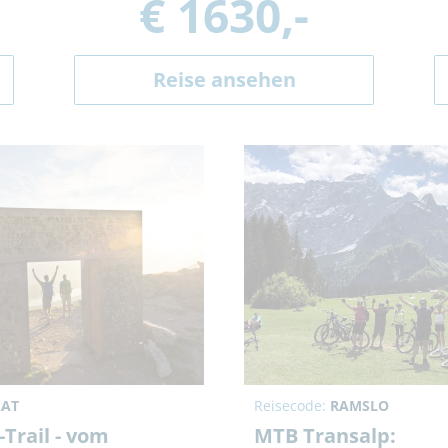
€ 1630,-
Reise ansehen
AT
Reisecode:
RAMSLO
-Trail - vom
MTB Transalp: