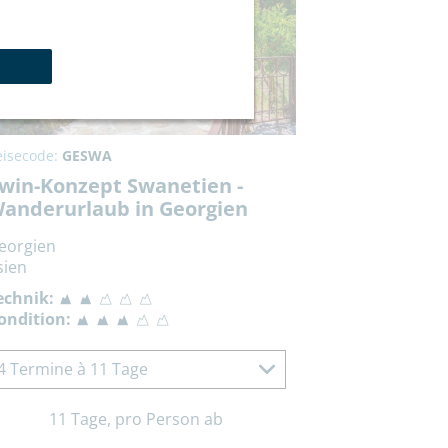
eisecode:
GESWA
win-Konzept Swanetien -
anderurlaub in Georgien
eorgien
sien
echnik:
ondition:
4 Termine à 11 Tage
11 Tage, pro Person ab