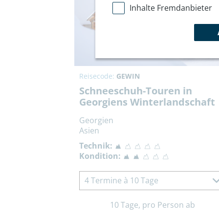
Inhalte Fremdanbieter
Reisecode:
GEWIN
Schneeschuh-Touren in
Georgiens Winterlandschaft
Georgien
Asien
Technik:
Kondition:
4 Termine à 10 Tage
10 Tage, pro Person ab