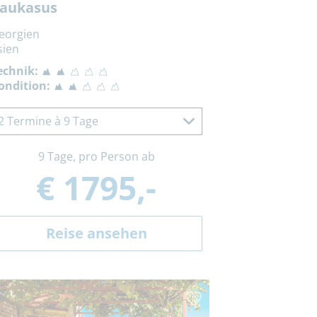
aukasus
eorgien
sien
echnik:
ondition:
2 Termine à 9 Tage
9 Tage, pro Person ab
€ 1795,-
Reise ansehen