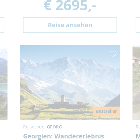
€ 2695,-
Reise ansehen
Bestseller
Reisecode:
GEORG
R
Georgien: Wandererlebnis
M