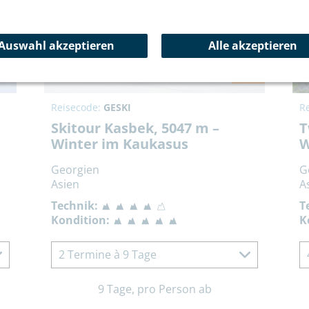
Auswahl akzeptieren
Alle akzeptieren
Neu
Reisecode:
GESKI
R
Skitour Kasbek, 5047 m –
T
Winter im Kaukasus
W
Georgien
G
Asien
A
Technik:
T
Kondition:
K
2 Termine à 9 Tage
9 Tage, pro Person ab