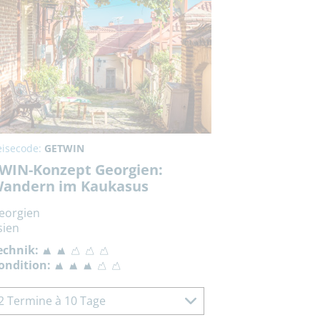
eisecode:
GETWIN
WIN-Konzept Georgien:
andern im Kaukasus
eorgien
sien
echnik:
ondition:
2 Termine à 10 Tage