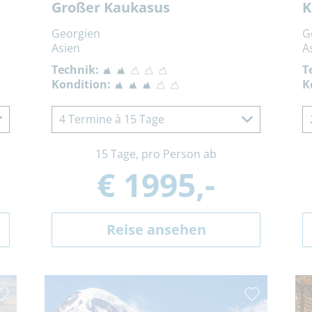
Großer Kaukasus
K
Georgien
G
Asien
A
Technik:
T
Kondition:
K
4 Termine à 15 Tage
15 Tage, pro Person ab
€ 1995,-
Reise ansehen