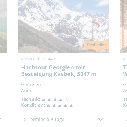
Bestseller
Reisecode:
GEKAZ
R
Hochtour Georgien mit
T
Besteigung Kasbek, 5047 m
W
Georgien
G
Asien
A
Technik:
T
Kondition:
K
8 Termine à 9 Tage