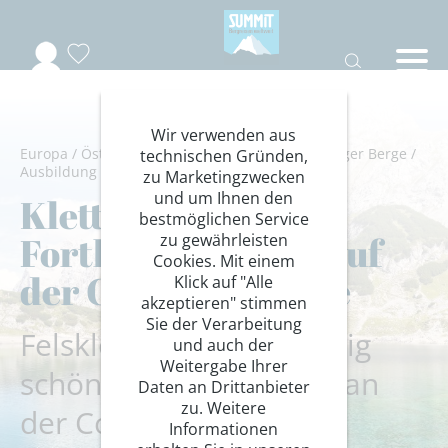
Wir verwenden aus
Europa
/
Österreich
/
Tirol
/
Wetterstein-Mieminger Berge
/
technischen Gründen,
Ausbildung
/
Kletterkurse
zu Marketingzwecken
und um Ihnen den
Klettern
bestmöglichen Service
Fortbildungskurs auf
zu gewährleisten
Cookies. Mit einem
der Coburger Hütte
Klick auf "Alle
akzeptieren" stimmen
Sie der Verarbeitung
Felsklettern in einzigartig
und auch der
Weitergabe Ihrer
schönem Klettergebiet an
Daten an Drittanbieter
zu. Weitere
der Coburger Hütte!
Informationen