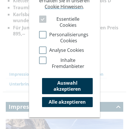
erhalten Sie in unseren
Klettersteige mit Schwierigkeiten B/C bis D
Cookie Hinweisen
.
Traumhafte Landschaft
Karlsbader Hütte ein "Geheimtipp" in
Essentielle
wunderschöner Lage
Cookies
Für Jungendliche zwischen 13 - 18 Jahren Preis
895,--
Personalisierungs
Cookies
Analyse Cookies
Inhalte
Fremdanbieter
Impressionen
Ihre Reise
Leistungen
Auswahl
Unterbringung
Kommentare
akzeptieren
Alle akzeptieren
Impressionen