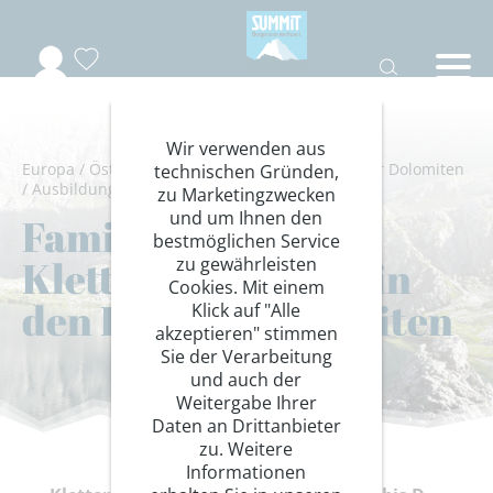
Wir verwenden aus
Europa
/
Österreich
/
Lienzer Dolomiten
/
Lienzer Dolomiten
technischen Gründen,
/
Ausbildung
/
Klettersteigkurse
zu Marketingzwecken
und um Ihnen den
Familien-
bestmöglichen Service
Klettersteigwoche in
zu gewährleisten
Cookies. Mit einem
den Lienzer Dolomiten
Klick auf "Alle
akzeptieren" stimmen
Sie der Verarbeitung
und auch der
Weitergabe Ihrer
Daten an Drittanbieter
zu. Weitere
Informationen