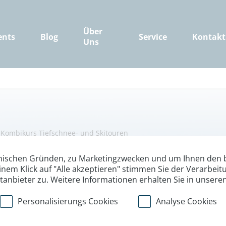
Über
ents
Blog
Service
Kontakt
Uns
/
Kombikurs Tiefschnee- und Skitouren
 Skitourenkurs i
nischen Gründen, zu Marketingzwecken und um Ihnen den b
inem Klick auf "Alle akzeptieren" stimmen Sie der Verarbe
ttanbieter zu. Weitere Informationen erhalten Sie in unsere
ert mit Skitouren und Wildspitz
Personalisierungs Cookies
Analyse Cookies