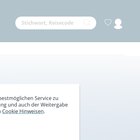
m Pitztal
estmöglichen Service zu
itung und auch der Weitergabe
n
Cookie Hinweisen
.
e, 3772 m