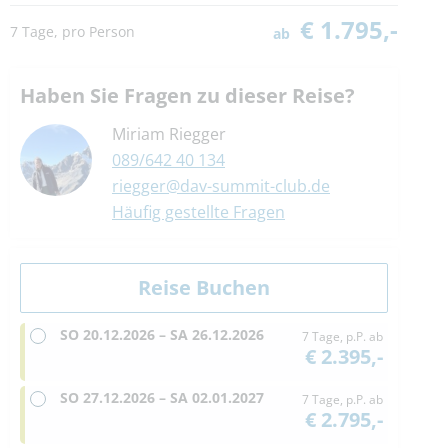
€ 1.795,-
7 Tage, pro Person
ab
Haben Sie Fragen zu dieser Reise?
Miriam Riegger
089/642 40 134
riegger@dav-summit-club.de
Häufig gestellte Fragen
SO
20.12.2026 –
SA
26.12.2026
7 Tage, p.P. ab
€ 2.395,-
SO
27.12.2026 –
SA
02.01.2027
7 Tage, p.P. ab
€ 2.795,-