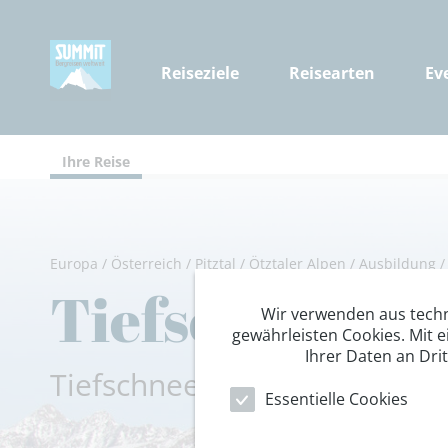
Reiseziele
Reisearten
Ev
Ihre Reise
Europa
/
Österreich
/
Pitztal
/
Ötztaler Alpen
/
Ausbildung
Tiefschnee- &
Wir verwenden aus tech
gewährleisten Cookies. Mit e
Ihrer Daten an Dri
Tiefschnee-Training kombini
Essentielle Cookies