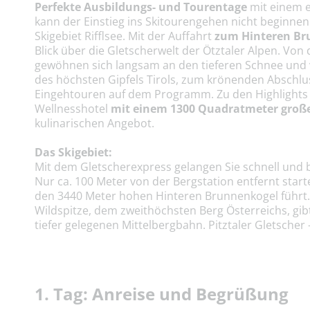
Perfekte Ausbildungs- und Tourentage
mit einem e
kann der Einstieg ins Skitourengehen nicht beginnen
Skigebiet Rifflsee. Mit der Auffahrt
zum Hinteren Br
Blick über die Gletscherwelt der Ötztaler Alpen. Von 
gewöhnen sich langsam an den tieferen Schnee und v
des höchsten Gipfels Tirols, zum krönenden Abschlu
Eingehtouren auf dem Programm. Zu den Highlights zä
Wellnesshotel
mit einem 1300 Quadratmeter große
kulinarischen Angebot.
Das Skigebiet:
Mit dem Gletscherexpress gelangen Sie schnell und b
Nur ca. 100 Meter von der Bergstation entfernt start
den 3440 Meter hohen Hinteren Brunnenkogel führt. 
Wildspitze, dem zweithöchsten Berg Österreichs, gib
tiefer gelegenen Mittelbergbahn. Pitztaler Gletscher 
1. Tag: Anreise und Begrüßung