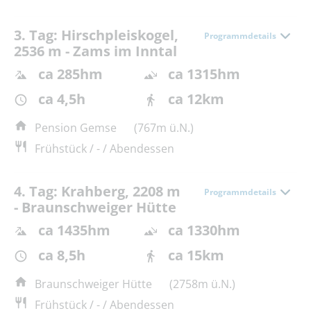
3. Tag: Hirschpleiskogel,
Programmdetails
2536 m - Zams im Inntal
ca 285hm
ca 1315hm
ca 4,5h
ca 12km
Pension Gemse
(767m ü.N.)
Frühstück / - / Abendessen
4. Tag: Krahberg, 2208 m
Programmdetails
- Braunschweiger Hütte
ca 1435hm
ca 1330hm
ca 8,5h
ca 15km
Braunschweiger Hütte
(2758m ü.N.)
Frühstück / - / Abendessen