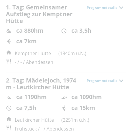
1. Tag: Gemeinsamer
Programmdetails
Aufstieg zur Kemptner
Hütte
ca 880hm
ca 3,5h
ca 7km
Kemptner Hütte
(1840m ü.N.)
- / - / Abendessen
2. Tag: Mädelejoch, 1974
Programmdetails
m - Leutkircher Hütte
ca 1190hm
ca 1090hm
ca 7,5h
ca 15km
Leutkircher Hütte
(2251m ü.N.)
Frühstück / - / Abendessen