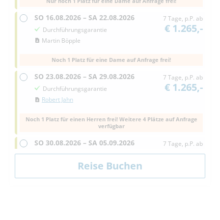
Nur noch 1 Platz für eine Dame auf Anfrage frei!
SO
16.08.2026 –
SA
22.08.2026
7 Tage, p.P. ab
€ 1.265,-
Durchführungsgarantie
Martin Böpple
Noch 1 Platz für eine Dame auf Anfrage frei!
SO
23.08.2026 –
SA
29.08.2026
7 Tage, p.P. ab
€ 1.265,-
Durchführungsgarantie
Robert Jahn
Noch 1 Platz für einen Herren frei! Weitere 4 Plätze auf Anfrage
verfügbar
SO
30.08.2026 –
SA
05.09.2026
7 Tage, p.P. ab
€ 1.265,-
Durchführungsgarantie
Melina Weber
SO
06.09.2026 –
SA
12.09.2026
7 Tage, p.P. ab
€ 1.265,-
Durchführungsgarantie
Vicki Bolterauer-Ogle