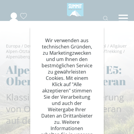
Wir verwenden aus
Europa
/
Deutschland-Italien-Österreich
/
Südtirol
/
Allgäuer
technischen Gründen,
Alpen-Ötztaler Alpen-Lechtaler Alpen
/
Wandern/Trekking
/
zu Marketingzwecken
Alpenüberquerungen
und um Ihnen den
bestmöglichen Service
Alpenüberquerung E5:
zu gewährleisten
Oberstdorf nach Meran
Cookies. Mit einem
Klick auf "Alle
akzeptieren" stimmen
Klassiker Alpenüberquerung
Sie der Verarbeitung
und auch der
von Oberstdorf nach Meran
Weitergabe Ihrer
Daten an Drittanbieter
auf dem E5 - 1. Etappe
zu. Weitere
Informationen