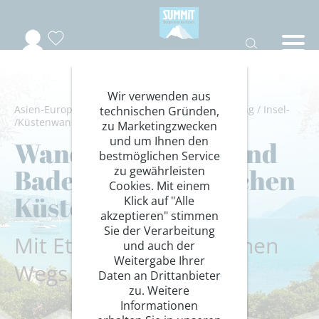
Wir verwenden aus
Asien-Europa
/
Türkei
/
Lykien
/
Wandern/Trekking
/
Insel-
technischen Gründen,
/Küstenwanderungen
zu Marketingzwecken
und um Ihnen den
Wandern, Strand und
bestmöglichen Service
Baden an der lykischen
zu gewährleisten
Cookies. Mit einem
Küste
Klick auf "Alle
akzeptieren" stimmen
Sie der Verarbeitung
Mit Etappen des Lykischen
und auch der
Weitergabe Ihrer
Wegs
Daten an Drittanbieter
zu. Weitere
Informationen