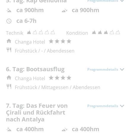
5. Tag: Kap Gelidonia
Programmdetails
ca 900hm
ca 900hm
ca 6-7h
Technik
Kondition
Changa Hotel
Frühstück / - / Abendessen
6. Tag: Bootsausflug
Programmdetails
Changa Hotel
Frühstück / Mittagessen / Abendessen
7. Tag: Das Feuer von
Programmdetails
Çirali und Rückfahrt
nach Antalya
ca 400hm
ca 400hm