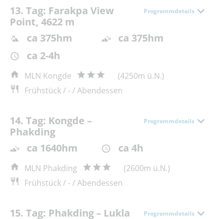
13. Tag: Farakpa View
Programmdetails
Point, 4622 m
ca 375hm
ca 375hm
ca 2-4h
MLN Kongde
(4250m ü.N.)
Frühstück / - / Abendessen
14. Tag: Kongde –
Programmdetails
Phakding
ca 1640hm
ca 4h
MLN Phakding
(2600m ü.N.)
Frühstück / - / Abendessen
15. Tag: Phakding – Lukla
Programmdetails