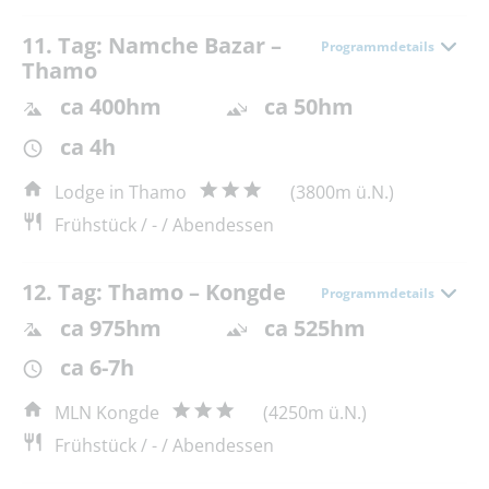
11. Tag: Namche Bazar –
Programmdetails
Thamo
ca 400hm
ca 50hm
ca 4h
Lodge in Thamo
(3800m ü.N.)
Frühstück / - / Abendessen
12. Tag: Thamo – Kongde
Programmdetails
ca 975hm
ca 525hm
ca 6-7h
MLN Kongde
(4250m ü.N.)
Frühstück / - / Abendessen