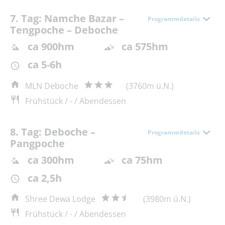
7. Tag: Namche Bazar –
Programmdetails
Tengpoche – Deboche
ca 900hm
ca 575hm
ca 5-6h
MLN Deboche
(3760m ü.N.)
Frühstück / - / Abendessen
8. Tag: Deboche –
Programmdetails
Pangpoche
ca 300hm
ca 75hm
ca 2,5h
Shree Dewa Lodge
(3980m ü.N.)
Frühstück / - / Abendessen