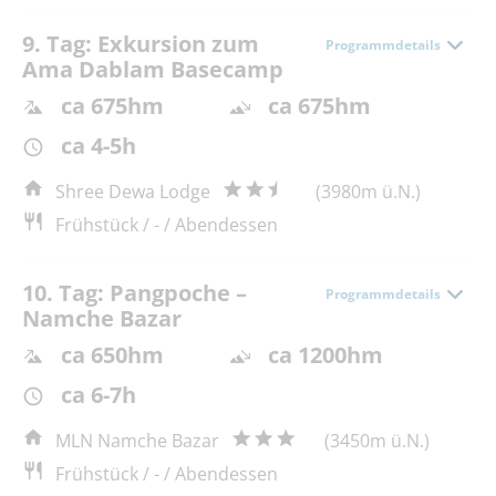
9. Tag: Exkursion zum
Programmdetails
Ama Dablam Basecamp
ca 675hm
ca 675hm
ca 4-5h
Shree Dewa Lodge
(3980m ü.N.)
Frühstück / - / Abendessen
10. Tag: Pangpoche –
Programmdetails
Namche Bazar
ca 650hm
ca 1200hm
ca 6-7h
MLN Namche Bazar
(3450m ü.N.)
Frühstück / - / Abendessen