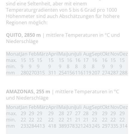
sind eine Seltenheit, aber mit einem
Temperaturgradienten von 5 bis 6 Grad pro 1000
Höhenmeter sind auch Abschätzungen für höhere
Regionen möglich:
QUITO, 2850 m
| mittlere Temperaturen in °C und
Niederschläge
Monat
Jan
Feb
März
April
Mai
Juni
Juli
Aug
Sept
Okt
Nov
Dez
max.
15
15
15
15
15
16
16
17
16
16
15
15
min.
9
9
9
9
9
8
8
8
8
9
9
9
mm
280
270
315
311
254
156
116
119
207
274
287
288
AMAZONAS, 255 m
| mittlere Temperaturen in °C
und
Niederschläge
Monat
Jan
Feb
März
April
Mai
Juni
Juli
Aug
Sept
Okt
Nov
Dez
max.
29
29
29
29
28
27
27
28
29
29
29
29
min.
22
22
22
22
22
21
21
21
22
22
22
22
mm
233
284
413
418
389
378
321
243
245
297
335
314