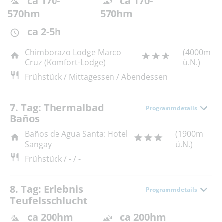
ca 170-
ca 170-
570hm
570hm
ca 2-5h
Chimborazo Lodge Marco
(4000m
Cruz (Komfort-Lodge)
ü.N.)
Frühstück / Mittagessen / Abendessen
7. Tag: Thermalbad
Programmdetails
Baños
Baños de Agua Santa: Hotel
(1900m
Sangay
ü.N.)
Frühstück / - / -
8. Tag: Erlebnis
Programmdetails
Teufelsschlucht
ca 200hm
ca 200hm