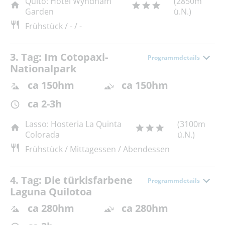
Quito: Hotel Wyndham
(2850m
Garden
ü.N.)
Frühstück / - / -
3. Tag: Im Cotopaxi-
Programmdetails
Nationalpark
ca 150hm
ca 150hm
ca 2-3h
Lasso: Hosteria La Quinta
(3100m
Colorada
ü.N.)
Frühstück / Mittagessen / Abendessen
4. Tag: Die türkisfarbene
Programmdetails
Laguna Quilotoa
ca 280hm
ca 280hm