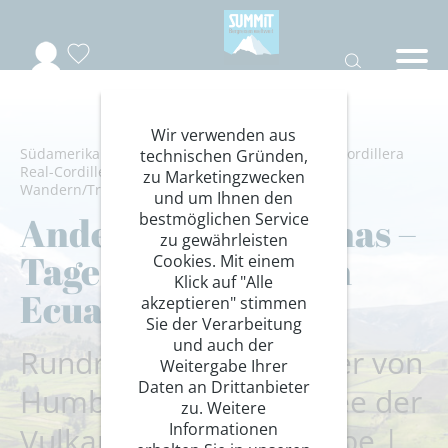
Wir verwenden aus
Südamerika
/
Ecuador
/
Amazonas-Galapagos
/
Cordillera
technischen Gründen,
Real-Cordillera Occidental-Cordillera Oriental
/
zu Marketingzwecken
Wandern/Trekking
/
Wanderung Hotelstandort
und um Ihnen den
bestmöglichen Service
Anden und Amazonas –
zu gewährleisten
Tageswanderungen
Cookies. Mit einem
Klick auf "Alle
Ecuador
akzeptieren" stimmen
Sie der Verarbeitung
und auch der
Rundreise auf Alexander von
Weitergabe Ihrer
Daten an Drittanbieter
Humboldts Spuren: Allee der
zu. Weitere
Informationen
Vulkane | Weltkulturerbe |