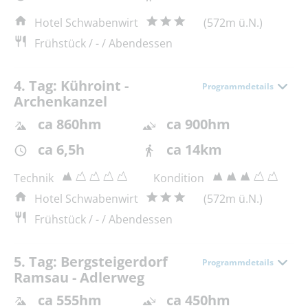
Hotel Schwabenwirt
(572m ü.N.)
Frühstück / - / Abendessen
4. Tag: Kühroint -
Programmdetails
Archenkanzel
ca 860hm
ca 900hm
ca 6,5h
ca 14km
Technik
Kondition
Hotel Schwabenwirt
(572m ü.N.)
Frühstück / - / Abendessen
5. Tag: Bergsteigerdorf
Programmdetails
Ramsau - Adlerweg
ca 555hm
ca 450hm