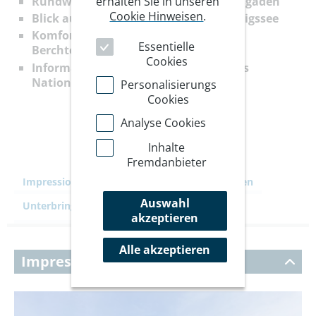
erhalten Sie in unseren
Rundwanderungen rund um Berchtesgaden
Cookie Hinweisen
.
Blick auf den Watzmann und den Königssee
Komfortables Hotel im Zentrum von
Essentielle
Berchtesgaden
Cookies
Informationen zu Flora und Fauna des
Nationalparks
Personalisierungs
Cookies
Analyse Cookies
Inhalte
Fremdanbieter
Impressionen
Ihre Reise
Leistungen
Auswahl
Unterbringung
Kommentare
8
akzeptieren
Alle akzeptieren
Impressionen