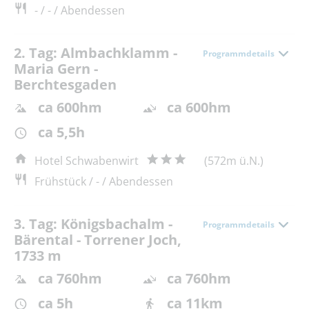
- / - / Abendessen
2. Tag: Almbachklamm -
Programmdetails
Maria Gern -
Berchtesgaden
ca 600hm
ca 600hm
ca 5,5h
Hotel Schwabenwirt
(572m ü.N.)
Frühstück / - / Abendessen
3. Tag: Königsbachalm -
Programmdetails
Bärental - Torrener Joch,
1733 m
ca 760hm
ca 760hm
ca 5h
ca 11km