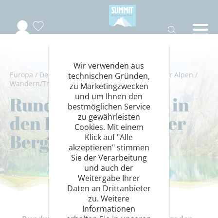
Wir verwenden aus
Europa
/
Deutschland
/
Bayern
/
Berchtesgadener Alpen
/
technischen Gründen,
Wandern/Trekking
/
Wanderung Hotelstandort
zu Marketingzwecken
und um Ihnen den
Rundwanderungen in
bestmöglichen Service
den Berchtesgadener
zu gewährleisten
Cookies. Mit einem
Bergen
Klick auf "Alle
akzeptieren" stimmen
Sie der Verarbeitung
und auch der
Weitergabe Ihrer
Daten an Drittanbieter
zu. Weitere
Informationen