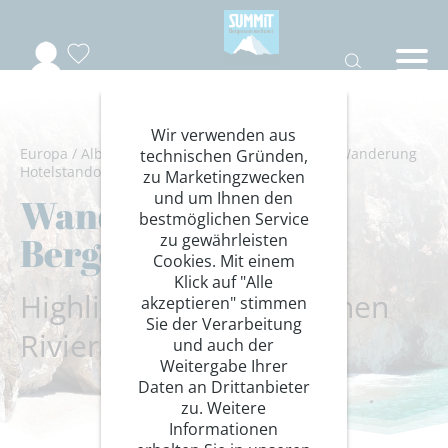
Wir verwenden aus
Europa
/
Albanien
/
Vlore
/
Wandern/Trekking
/
Wanderung
technischen Gründen,
Hotelstandort
zu Marketingzwecken
und um Ihnen den
Wandern zwischen
bestmöglichen Service
Bergen und Meer
zu gewährleisten
Cookies. Mit einem
Klick auf "Alle
Highlights der albanischen
akzeptieren" stimmen
Sie der Verarbeitung
Riviera
und auch der
Weitergabe Ihrer
Daten an Drittanbieter
zu. Weitere
Informationen