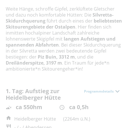
Weite Hänge, schroffe Gipfel, zerklüftete Gletscher
und dazu noch komfortable Hütten: Die
Silvretta-
Skidurchquerung
führt durch eines der
beliebtesten
Skitourengebiete der Ostalpen
. Hier finden sich
inmitten hochalpiner Landschaft zahlreiche
lohnenswerte Skigipfel mit
langen Aufstiegen und
spannenden Abfahrten
. Bei dieser Skidurchquerung
in der Silvretta werden zwei bedeutende Gipfel
bestiegen: der
Piz Buin, 3312 m
, und die
Dreiländerspitze, 3197 m
. Ein Traum für jede*n
ambitionierte*n Skitourengeher*in!
1. Tag: Aufstieg zur
Programmdetails
Heidelberger Hütte
ca 550hm
ca 0,5h
Heidelberger Hütte
(2264m ü.N.)
- / - / Abendessen