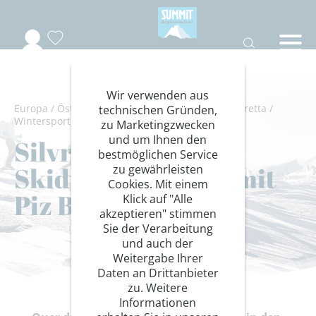
Wir verwenden aus
Europa
/
Österreich-Schweiz
/
Graubünden
/
Silvretta
/
technischen Gründen,
Wintersport
/
Skidurchquerungen
zu Marketingzwecken
und um Ihnen den
Silvretta
bestmöglichen Service
Skidurchquerung mit
zu gewährleisten
Cookies. Mit einem
Piz Buin, 3312 m
Klick auf "Alle
akzeptieren" stimmen
Sie der Verarbeitung
und auch der
Weitergabe Ihrer
Daten an Drittanbieter
zu. Weitere
Informationen