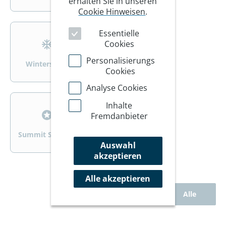
erhalten Sie in unseren
Cookie Hinweisen
.
>
>
Essentielle
Cookies
Personalisierungs
Wintersport
Wandern/Trekking
Cookies
Analyse Cookies
>
>
Inhalte
Fremdanbieter
Summit Specials
Rad
Auswahl
akzeptieren
Alle akzeptieren
Alle