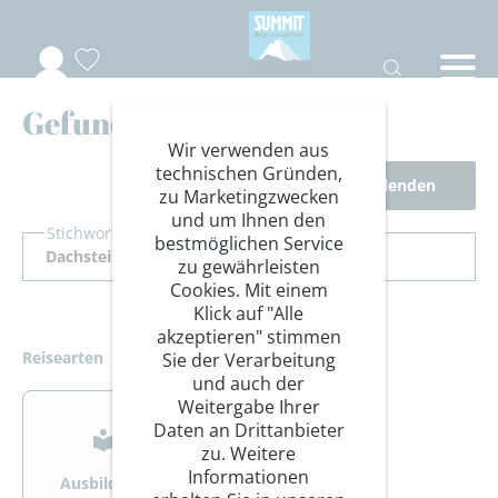
Gefundene Reisen
Wir verwenden aus
technischen Gründen,
Filter ausblenden
zu Marketingzwecken
und um Ihnen den
Stichwort Suche
bestmöglichen Service
zu gewährleisten
Cookies. Mit einem
Klick auf "Alle
akzeptieren" stimmen
Reisearten
Sie der Verarbeitung
und auch der
>
>
Weitergabe Ihrer
Daten an Drittanbieter
zu. Weitere
Informationen
Ausbildung
Bergsteigen