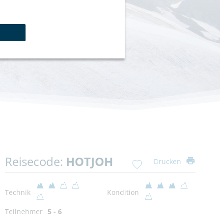
Reisecode:
HOTJOH
Drucken
Technik
Kondition
Teilnehmer
5 - 6