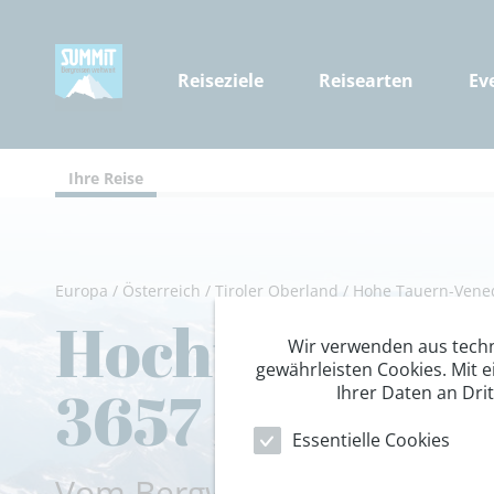
Reiseziele
Reisearten
Ev
Ihre Reise
Europa
/
Österreich
/
Tiroler Oberland
/
Hohe Tauern-Vene
Hochtourentra
Wir verwenden aus tech
gewährleisten Cookies. Mit e
3657 m
Ihrer Daten an Dri
Essentielle Cookies
Vom Bergwandern zum Hoch