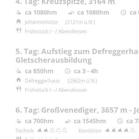
4. Tag: Kreuzspitze, 3164 m
ca 1080hm
ca 1080hm
ca
Johannishütte
(2121m ü.N.)
Frühstück / - / Abendessen
5. Tag: Aufstieg zum Defreggerh
Gletscherausbildung
ca 850hm
ca 3 - 4h
Defreggerhaus
(2962m ü.N.)
Frühstück / - / Abendessen
6. Tag: Großvenediger, 3657 m - 
ca 700hm
ca 1545hm
ca 7
Technik
Kondition