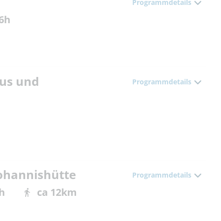
Programmdetails
 6h
aus und
Programmdetails
Johannishütte
Programmdetails
h
ca 12km