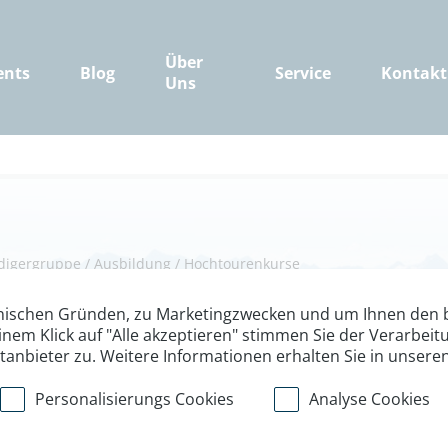
Über
ents
Blog
Service
Kontakt
Uns
digergruppe
/
Ausbildung
/
Hochtourenkurse
ining mit Großv
nischen Gründen, zu Marketingzwecken und um Ihnen den b
inem Klick auf "Alle akzeptieren" stimmen Sie der Verarbe
ttanbieter zu. Weitere Informationen erhalten Sie in unsere
Personalisierungs Cookies
Analyse Cookies
tourengehen in den Hohen Tau