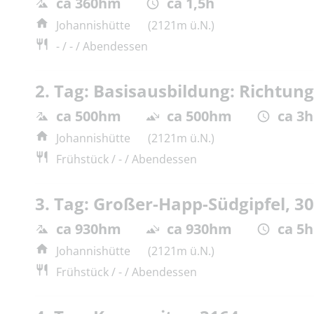
ca 360hm
ca 1,5h
Johannishütte
(2121m ü.N.)
- / - / Abendessen
2. Tag: Basisausbildung: Richtun
ca 500hm
ca 500hm
ca 3h
Johannishütte
(2121m ü.N.)
Frühstück / - / Abendessen
3. Tag: Großer-Happ-Südgipfel, 3
ca 930hm
ca 930hm
ca 5h
Johannishütte
(2121m ü.N.)
Frühstück / - / Abendessen