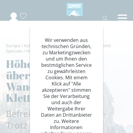
Wir verwenden aus
Europa
/
Italien
/
Trentino
/
Gardaseeberge
/
Summit
technischen Gründen,
Specials
/
Höhenangst überwinden
zu Marketingzwecken
und um Ihnen den
Höhenangst
bestmöglichen Service
überwinden -
zu gewährleisten
Cookies. Mit einem
Wanderungen und
Klick auf "Alle
akzeptieren" stimmen
Klettersteige
Sie der Verarbeitung
und auch der
Weitergabe Ihrer
Befreit in luftiger Höhe -
Daten an Drittanbieter
zu. Weitere
Trotz Höhenangst auf
Informationen