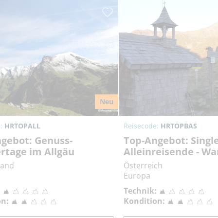
Neu
e:
HRTOPALL
Reisecode:
HRTOPBAS
gebot: Genuss-
Top-Angebot: Singl
tage im Allgäu
Alleinreisende - W
land
Österreich
Europa
:
Technik:
on:
Kondition: