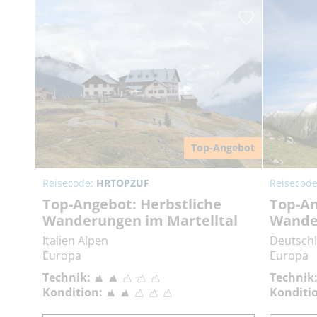
Top-Angebot
Reisecode:
HRTOPZUF
Reisecod
Top-Angebot: Herbstliche
Top-An
Wanderungen im Martelltal
Wander
Italien Alpen
Deutsch
Europa
Europa
Technik:
Technik
Kondition:
Konditi