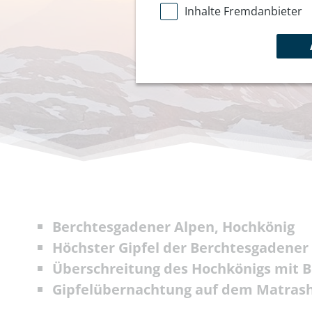
Inhalte Fremdanbieter
Berchtesgadener Alpen, Hochkönig
Höchster Gipfel der Berchtesgadener
Überschreitung des Hochkönigs mit B
Gipfelübernachtung auf dem Matras