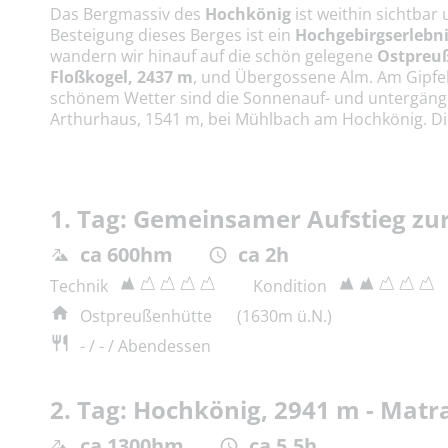
Das Bergmassiv des
Hochkönig
ist weithin sichtba
Besteigung dieses Berges ist ein
Hochgebirgserlebn
wandern wir hinauf auf die schön gelegene
Ostpreu
Floßkogel, 2437 m
, und Übergossene Alm. Am Gipfe
schönem Wetter sind die Sonnenauf- und untergänge
Arthurhaus, 1541 m, bei Mühlbach am Hochkönig. Die
1. Tag: Gemeinsamer Aufstieg z
ca 600hm
ca 2h
Technik
Kondition
Ostpreußenhütte
(1630m ü.N.)
- / - / Abendessen
2. Tag: Hochkönig, 2941 m - Mat
ca 1300hm
ca 5,5h