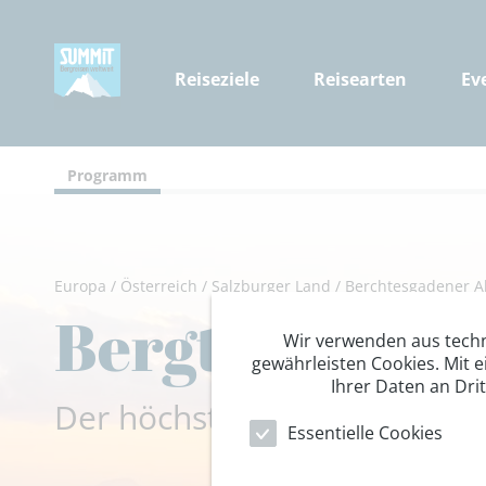
Reiseziele
Reisearten
Ev
Programm
Europa
/
Österreich
/
Salzburger Land
/
Berchtesgadener A
Bergtour auf 
Wir verwenden aus tech
gewährleisten Cookies. Mit e
Ihrer Daten an Dri
Der höchste Berg der Berch
Essentielle Cookies