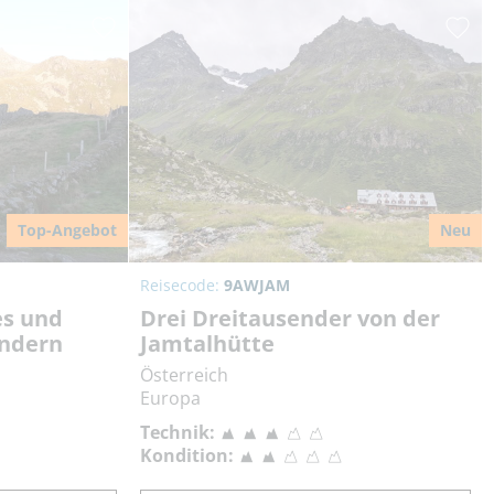
Top-Angebot
Neu
Reisecode:
9AWJAM
es und
Drei Dreitausender von der
andern
Jamtalhütte
Österreich
Europa
Technik:
Kondition: