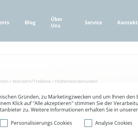
Über
ents
Blog
Service
Kontakt
Uns
lpen
/
Wandern/Trekking
/
Hüttenwanderungen
den Hochkönig, 
nischen Gründen, zu Marketingzwecken und um Ihnen den b
inem Klick auf "Alle akzeptieren" stimmen Sie der Verarbe
ttanbieter zu. Weitere Informationen erhalten Sie in unsere
tesgadener Alpen
Personalisierungs Cookies
Analyse Cookies