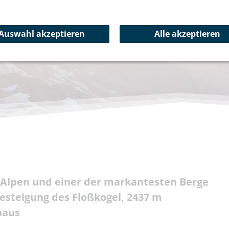
Auswahl akzeptieren
Alle akzeptieren
 Alpen und einer der markantesten Berge
esteigung des Floßkogel, 2437 m
haus