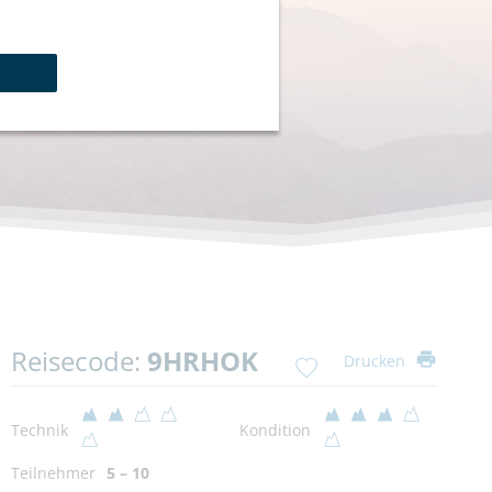
Reisecode:
9HRHOK
Drucken
Technik
Kondition
Teilnehmer
5 – 10