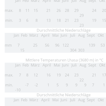
Jan
Feb
März
April
Mai
Juni
Juli
Aug
Sept
Ok
max.
8
11
15
21
26
28
29
24
2
29
min.
3
6
8
13
18
21
23
19
1
23
Durschnittliche Niederschläge
Jan
Feb
März
April
Mai
Juni
Juli
Aug
Sept
Okt
mm
7
25
56
96
122
139
53
15
304
303
Mittlere Temperaturen Lhasa (3680 m) in °C
Jan
Feb
März
April
Mai
Juni
Juli
Aug
Sept
Ok
max.
7
8
12
16
19
24
23
21
1
22
min.
-7
-2
1
5
9
9
9
7
1
-10
Durschnittliche Niederschläge
Jan
Feb
März
April
Mai
Juni
Juli
Aug
Sept
Okt