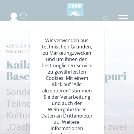
Wir verwenden aus
Asien
/
China-Tibet
/
Tibet-Kailash
/
Himalaya
/
technischen Gründen,
Wandern/Trekking
/
Trekkingreisen
zu Marketingzwecken
und um Ihnen den
Kailash, Everest
bestmöglichen Service
Basecamp & Tirthapuri
zu gewährleisten
Cookies. Mit einem
Klick auf "Alle
Sondergruppe mit 10
akzeptieren" stimmen
Sie der Verarbeitung
Teilnehmern - Große
und auch der
Weitergabe Ihrer
Kulturrundreise auf das
Daten an Drittanbieter
zu. Weitere
„Dach der Welt“ und die zwei
Informationen