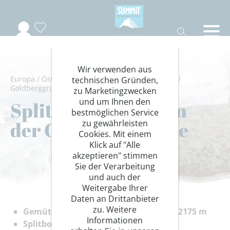
Wir verwenden aus
Europa
/
Österreich
/
Nationalpark Hohe Tauern
/
technischen Gründen,
Goldberggruppe
/
Wintersport
/
Snowboard
zu Marketingzwecken
und um Ihnen den
Splitboardtouren in
bestmöglichen Service
der Goldberggruppe
zu gewährleisten
Cookies. Mit einem
Klick auf "Alle
akzeptieren" stimmen
Sie der Verarbeitung
und auch der
Weitergabe Ihrer
Daten an Drittanbieter
zu. Weitere
Gemütliches Schutzhaus Neubau auf 2175 m
Informationen
Splitboardtouren im Hochgebirge der