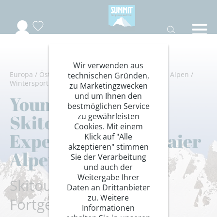
Wir verwenden aus
Europa
/
Österreich
/
Tiroler Oberland
/
Stubaier Alpen
/
technischen Gründen,
Wintersport
/
Young Summits
zu Marketingzwecken
und um Ihnen den
Young Summits:
bestmöglichen Service
Skitouren
zu gewährleisten
Cookies. Mit einem
Expertenkurs Stubaier
Klick auf "Alle
akzeptieren" stimmen
Alpen
Sie der Verarbeitung
und auch der
Weitergabe Ihrer
Skitourenkurs für
Daten an Drittanbieter
zu. Weitere
Fortgeschrittene
Informationen