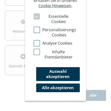
erhalten Sie in unseren
Cookie Hinweisen
.
>
>
Essentielle
Cookies
Personalisierungs
Wintersport
Wandern/Trekking
Cookies
Analyse Cookies
>
>
Inhalte
Fremdanbieter
Summit Specials
Rad
Auswahl
akzeptieren
Alle akzeptieren
Alle