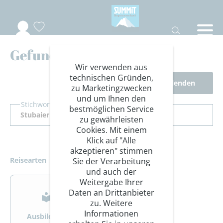
Gefundene Reisen
Wir verwenden aus
technischen Gründen,
Filter ausblenden
zu Marketingzwecken
und um Ihnen den
Stichwort Suche
bestmöglichen Service
zu gewährleisten
Cookies. Mit einem
Klick auf "Alle
akzeptieren" stimmen
Reisearten
Sie der Verarbeitung
und auch der
>
>
Weitergabe Ihrer
Daten an Drittanbieter
zu. Weitere
Informationen
Ausbildung
Bergsteigen