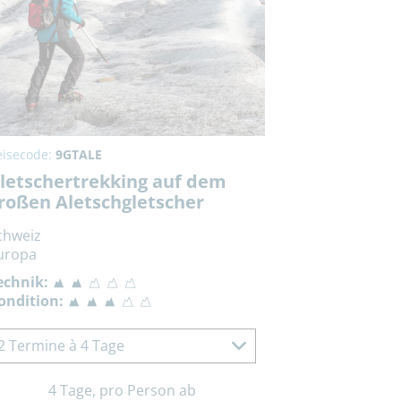
eisecode:
9GTALE
letschertrekking auf dem
roßen Aletschgletscher
chweiz
uropa
echnik:
ondition:
2 Termine à 4 Tage
4 Tage, pro Person ab