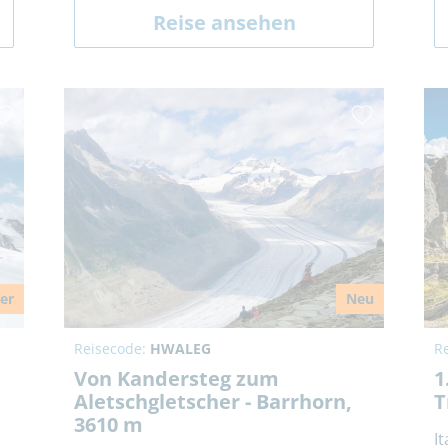
Reise ansehen
ler
Neu
Reisecode:
HWALEG
R
Von Kandersteg zum
1
Aletschgletscher - Barrhorn,
T
3610 m
I