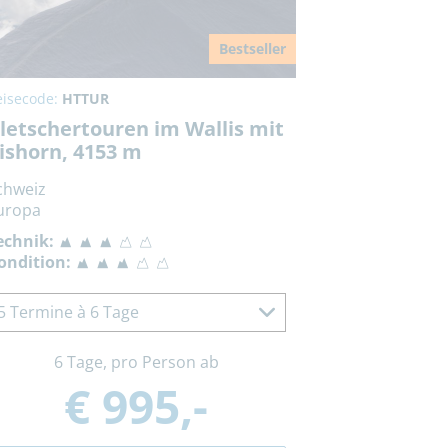
Bestseller
eisecode:
HTTUR
letschertouren im Wallis mit
ishorn, 4153 m
chweiz
uropa
echnik:
ondition:
5 Termine à 6 Tage
6 Tage, pro Person ab
€ 995,-