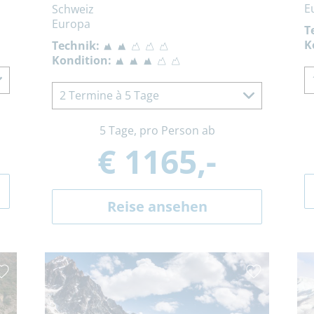
E
Schweiz
Europa
T
K
Technik:
Kondition:
2 Termine à 5 Tage
5 Tage, pro Person ab
€ 1165,-
Reise ansehen