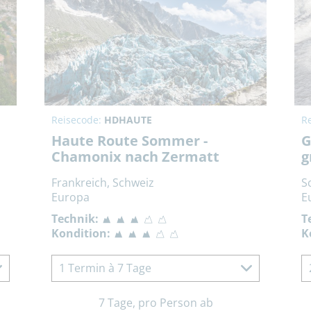
Reisecode:
HDHAUTE
R
Haute Route Sommer -
G
Chamonix nach Zermatt
g
Frankreich, Schweiz
S
Europa
E
Technik:
T
Kondition:
K
1 Termin à 7 Tage
7 Tage, pro Person ab