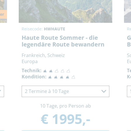
ler
Reisecode:
HWHAUTE
R
Haute Route Sommer - die
G
legendäre Route bewandern
B
Frankreich, Schweiz
S
Europa
E
Technik:
T
Kondition:
K
2 Termine à 10 Tage
10 Tage, pro Person ab
€ 1995,-