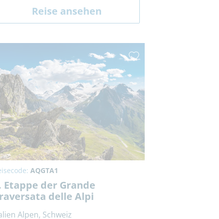
Reise ansehen
eisecode:
AQGTA1
. Etappe der Grande
raversata delle Alpi
talien Alpen, Schweiz