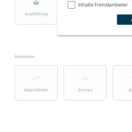
Inhalte Fremdanbieter
Ausbildung
Bergsteigen
Wint
Reiseziele
>
>
>
Alpenländer
Europa
A