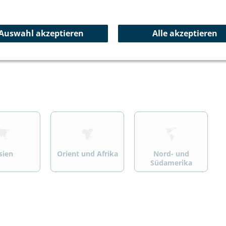
ersport
Wandern/Trekking
Summit Specials
Auswahl akzeptieren
Alle akzeptieren
>
>
sien
Orient und Afrika
Nord- und
Südamerika