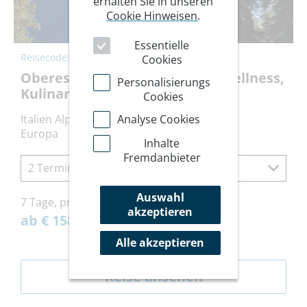
erhalten Sie in unseren
Cookie Hinweisen
.
Essentielle
Reisecode:
HHVIN
Cookies
Oberes Vinschgau: Wandern, Wellness,
Personalisierungs
Kulinarik
Cookies
Analyse Cookies
Italien Alpen
Europa
Inhalte
Fremdanbieter
2 Termine à 7 Tage
Auswahl
7 Tage, pro Person
akzeptieren
ab € 1585,-
Alle akzeptieren
Reise ansehen