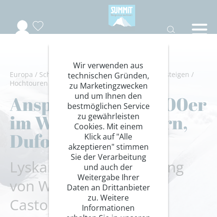
Wir verwenden aus
Europa
/
Schweiz
/
Wallis
/
Walliser Alpen
/
Bergsteigen
/
technischen Gründen,
Hochtouren Alpen
zu Marketingzwecken
und um Ihnen den
Anspruchsvolle 4000er
bestmöglichen Service
im Wallis: Weisshorn,
zu gewährleisten
Cookies. Mit einem
Dufourspitz
Klick auf "Alle
akzeptieren" stimmen
Sie der Verarbeitung
Lyskamm-Überschreitung
und auch der
Weitergabe Ihrer
von West nach Ost und
Daten an Drittanbieter
zu. Weitere
Castor!
Informationen