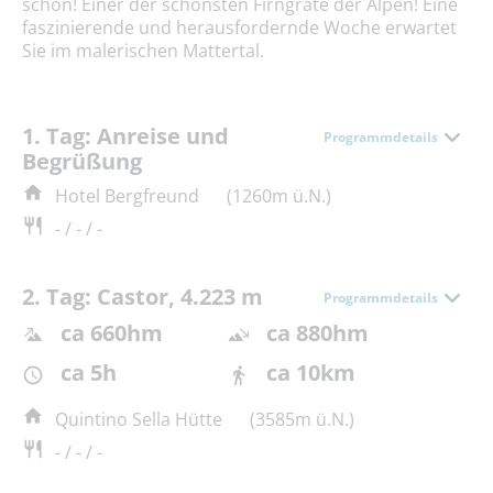
schön! Einer der schönsten Firngrate der Alpen! Eine
faszinierende und herausfordernde Woche erwartet
Sie im malerischen Mattertal.
1. Tag: Anreise und
Programmdetails
Begrüßung
Hotel Bergfreund
(1260m ü.N.)
- / - / -
2. Tag: Castor, 4.223 m
Programmdetails
ca 660hm
ca 880hm
ca 5h
ca 10km
Quintino Sella Hütte
(3585m ü.N.)
- / - / -