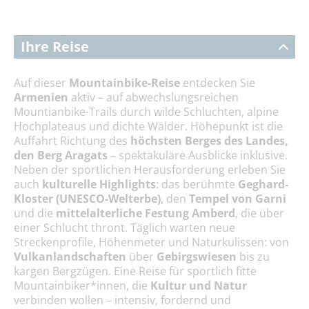
Ihre Reise
Auf dieser
Mountainbike-Reise
entdecken Sie
Armenien
aktiv – auf abwechslungsreichen
Mountianbike-Trails durch wilde Schluchten, alpine
Hochplateaus und dichte Wälder. Höhepunkt ist die
Auffahrt Richtung des
höchsten Berges des Landes,
den
Berg Aragats
– spektakuläre Ausblicke inklusive.
Neben der sportlichen Herausforderung erleben Sie
auch
kulturelle Highlights
: das berühmte
Geghard-
Kloster (UNESCO-Welterbe)
, den
Tempel von Garni
und die
mittelalterliche
Festung Amberd
, die über
einer Schlucht thront. Täglich warten neue
Streckenprofile, Höhenmeter und Naturkulissen: von
Vulkanlandschaften
über
Gebirgswiesen
bis zu
kargen Bergzügen. Eine Reise für sportlich fitte
Mountainbiker*innen, die
Kultur und Natur
verbinden wollen – intensiv, fordernd und