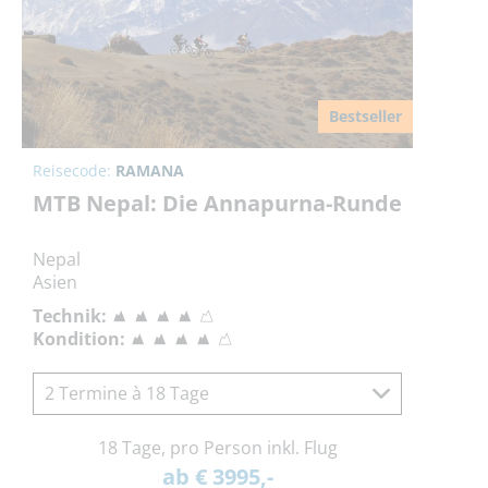
Bestseller
Reisecode:
RAMANA
MTB Nepal: Die Annapurna-Runde
Nepal
Asien
Technik:
Kondition:
2 Termine à 18 Tage
18 Tage, pro Person inkl. Flug
ab € 3995,-