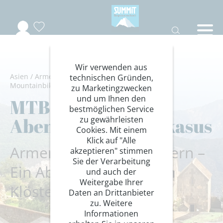
Wir verwenden aus
Asien
/
Armenien
/
Kaukasus
/
Kaukasus
/
Rad
/
technischen Gründen,
Mountainbike
zu Marketingzwecken
und um Ihnen den
MTB Armenien:
bestmöglichen Service
Abenteuer im Kaukasus
zu gewährleisten
Cookies. Mit einem
Klick auf "Alle
Armenien auf zwei Rädern –
akzeptieren" stimmen
Sie der Verarbeitung
Ein Abenteuer zwischen
und auch der
Weitergabe Ihrer
Klöstern und Bergen
Daten an Drittanbieter
zu. Weitere
Informationen