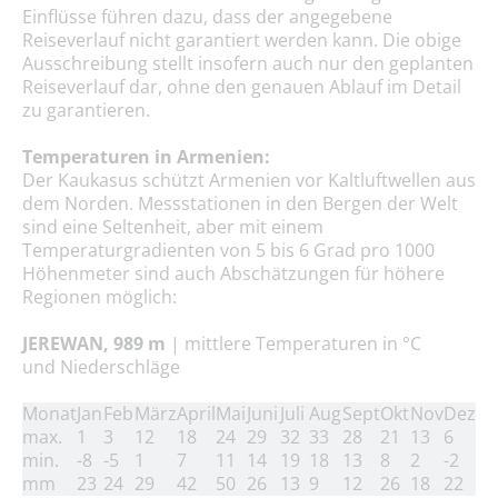
Einflüsse führen dazu, dass der angegebene
Reiseverlauf nicht garantiert werden kann. Die obige
Ausschreibung stellt insofern auch nur den geplanten
Reiseverlauf dar, ohne den genauen Ablauf im Detail
zu garantieren.
Temperaturen in Armenien:
Der Kaukasus schützt Armenien vor Kaltluftwellen aus
dem Norden. Messstationen in den Bergen der Welt
sind eine Seltenheit, aber mit einem
Temperaturgradienten von 5 bis 6 Grad pro 1000
Höhenmeter sind auch Abschätzungen für höhere
Regionen möglich:
JEREWAN, 989 m
| mittlere Temperaturen in °C
und
Niederschläge
Monat
Jan
Feb
März
April
Mai
Juni
Juli
Aug
Sept
Okt
Nov
Dez
max.
1
3
12
18
24
29
32
33
28
21
13
6
min.
-8
-5
1
7
11
14
19
18
13
8
2
-2
mm
23
24
29
42
50
26
13
9
12
26
18
22