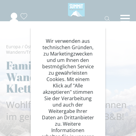
Wir verwenden aus
Europa
/
Österreich
/
Pitztal
/
Ötztaler Alpen
/
technischen Gründen,
Wandern/Trekking
/
Familienwanderung
zu Marketingzwecken
und um Ihnen den
Familienurlaub:
bestmöglichen Service
Wandern &
zu gewährleisten
Cookies. Mit einem
Klettersteige
Klick auf "Alle
akzeptieren" stimmen
Sie der Verarbeitung
Wohlfühlen und entspannen
und auch der
Weitergabe Ihrer
im gemütlichen Alpine B&B!
Daten an Drittanbieter
zu. Weitere
Informationen