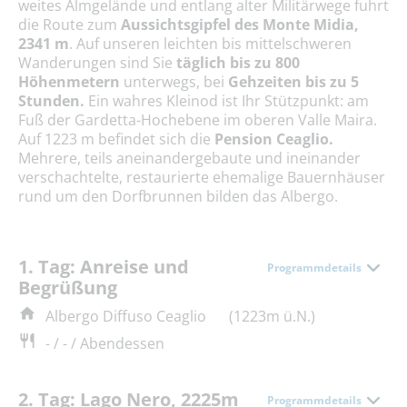
weites Almgelände und entlang alter Militärwege fuhrt
die Route zum
Aussichtsgipfel des Monte Midia,
2341 m
. Auf unseren leichten bis mittelschweren
Wanderungen sind Sie
täglich bis zu 800
Höhenmetern
unterwegs, bei
Gehzeiten bis zu 5
Stunden.
Ein wahres Kleinod ist Ihr Stützpunkt: am
Fuß der Gardetta-Hochebene im oberen Valle Maira.
Auf 1223 m befindet sich die
Pension Ceaglio.
Mehrere, teils aneinandergebaute und ineinander
verschachtelte, restaurierte ehemalige Bauernhäuser
rund um den Dorfbrunnen bilden das Albergo.
1. Tag: Anreise und
Programmdetails
Begrüßung
Albergo Diffuso Ceaglio
(1223m ü.N.)
- / - / Abendessen
2. Tag: Lago Nero, 2225m
Programmdetails