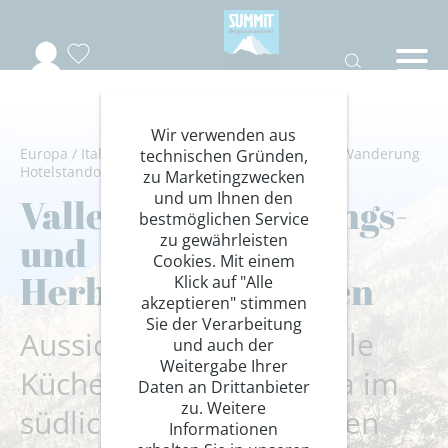
Wir verwenden aus
Europa
/
Italien
/
Piemont
/
Wandern/Trekking
/
Wanderung
technischen Gründen,
Hotelstandort
zu Marketingzwecken
und um Ihnen den
Valle Maira: Frühlings-
bestmöglichen Service
und
zu gewährleisten
Cookies. Mit einem
Herbstwanderungen
Klick auf "Alle
akzeptieren" stimmen
Sie der Verarbeitung
Aussichtsgipfel, regionale
und auch der
Weitergabe Ihrer
Küche und mildes Klima im
Daten an Drittanbieter
zu. Weitere
südlichsten Teil der Alpen
Informationen