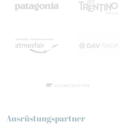
Ausrüstungspartner