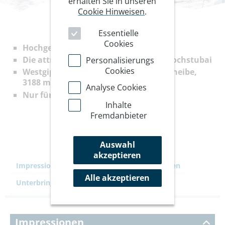
erhalten Sie in unseren
Cookie Hinweisen
.
Essentielle
Cookies
Hochgebirgsdurchquerung
Die attraktivsten Dreitausender im Hochstubai
Personalisierungs
Cookies
Westgipfel Zuckerhütl, 3498 m, Kuhscheibe,
3188 m, Nebelkogel, 3213m
Analyse Cookies
Nur für die Sondergruppe buchbar!
Inhalte
Fremdanbieter
Auswahl
akzeptieren
Impressionen
Ihre Reise
Leistungen
Alle akzeptieren
Unterbringung
Kommentare
Impressionen