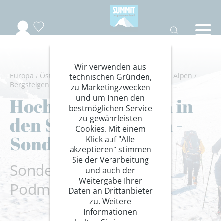
Wir verwenden aus
Europa
/
Österreich
/
Tiroler Oberland
/
Stubaier Alpen
/
technischen Gründen,
Bergsteigen
/
Hochtouren Alpen
zu Marketingzwecken
und um Ihnen den
Hochgebirgstouren in
bestmöglichen Service
den Stubaier Alpen -
zu gewährleisten
Cookies. Mit einem
Sondergruppe
Klick auf "Alle
akzeptieren" stimmen
Sie der Verarbeitung
Sondergruppe Gernot
und auch der
Weitergabe Ihrer
Podmenik
Daten an Drittanbieter
zu. Weitere
Informationen