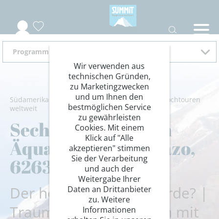
Programm 2027
Wir verwenden aus
technischen Gründen,
zu Marketingzwecken
und um Ihnen den
Südamerika
/
Ecuador
/
Anden
/
Bergsteigen
/
Hochtouren
bestmöglichen Service
weltweit
zu gewährleisten
Sechstausender am
Cookies. Mit einem
Klick auf "Alle
Äquator: Chimborazo,
akzeptieren" stimmen
Sie der Verarbeitung
6263 m
und auch der
Weitergabe Ihrer
Der höchste Berg der Erde? |
Daten an Drittanbieter
zu. Weitere
Traumziel in den Anden mit
Informationen