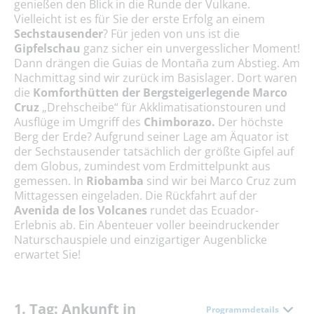
genießen den Blick in die Runde der Vulkane.
Vielleicht ist es für Sie der erste Erfolg an einem
Sechstausender
? Für jeden von uns ist die
Gipfelschau
ganz sicher ein unvergesslicher Moment!
Dann drängen die Guias de Montaña zum Abstieg. Am
Nachmittag sind wir zurück im Basislager. Dort waren
die
Komforthütten der Bergsteigerlegende Marco
Cruz
„Drehscheibe“ für Akklimatisationstouren und
Ausflüge im Umgriff des
Chimborazo.
Der höchste
Berg der Erde? Aufgrund seiner Lage am Äquator ist
der Sechstausender tatsächlich der größte Gipfel auf
dem Globus, zumindest vom Erdmittelpunkt aus
gemessen. In
Riobamba
sind wir bei Marco Cruz zum
Mittagessen eingeladen. Die Rückfahrt auf der
Avenida de los Volcanes
rundet das Ecuador-
Erlebnis ab. Ein Abenteuer voller beeindruckender
Naturschauspiele und einzigartiger Augenblicke
erwartet Sie!
1. Tag: Ankunft in
Programmdetails