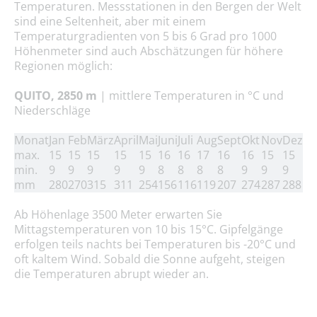
Temperaturen. Messstationen in den Bergen der Welt
sind eine Seltenheit, aber mit einem
Temperaturgradienten von 5 bis 6 Grad pro 1000
Höhenmeter sind auch Abschätzungen für höhere
Regionen möglich:
QUITO, 2850 m
| mittlere Temperaturen in °C und
Niederschläge
Monat
Jan
Feb
März
April
Mai
Juni
Juli
Aug
Sept
Okt
Nov
Dez
max.
15
15
15
15
15
16
16
17
16
16
15
15
min.
9
9
9
9
9
8
8
8
8
9
9
9
mm
280
270
315
311
254
156
116
119
207
274
287
288
Ab Höhenlage 3500 Meter erwarten Sie
Mittagstemperaturen von 10 bis 15°C. Gipfelgänge
erfolgen teils nachts bei Temperaturen bis -20°C und
oft kaltem Wind. Sobald die Sonne aufgeht, steigen
die Temperaturen abrupt wieder an.