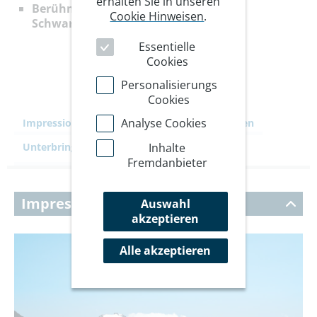
erhalten Sie in unseren
Berühmte Gipfel der Zillertaler Alpen:
Cookie Hinweisen
.
Schwarzenstein, Großer Möseler
Essentielle
Cookies
Personalisierungs
Cookies
Analyse Cookies
Impressionen
Ihre Reise
Leistungen
Inhalte
Unterbringung
Kommentare
7
Fremdanbieter
Impressionen
Auswahl
akzeptieren
Alle akzeptieren