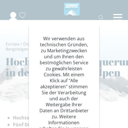
Wir verwenden aus
Europa
/
Österreich
/
Zillertal
/
Zillertaler Alpen
/
technischen Gründen,
Bergsteigen
/
Hochgebirgsdurchquerungen
zu Marketingzwecken
und um Ihnen den
Hochgebirgsdurchqueru
bestmöglichen Service
in den Zillertaler Alpen
zu gewährleisten
Cookies. Mit einem
Klick auf "Alle
akzeptieren" stimmen
Sie der Verarbeitung
und auch der
Weitergabe Ihrer
Daten an Drittanbieter
zu. Weitere
Hochtouren in Fels und Eis
Informationen
Fünf Dreitausender in fünf Tagen