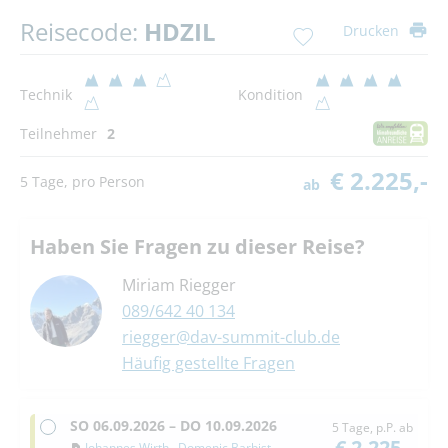
Reisecode:
HDZIL
Drucken
Technik
Kondition
Teilnehmer
2
€ 2.225,-
5 Tage, pro Person
ab
Haben Sie Fragen zu dieser Reise?
Miriam Riegger
089/642 40 134
riegger@dav-summit-club.de
Häufig gestellte Fragen
SO
06.09.2026 –
DO
10.09.2026
5 Tage, p.P. ab
€ 2.225,-
Johannes Wirth
,
Domenic Barbist