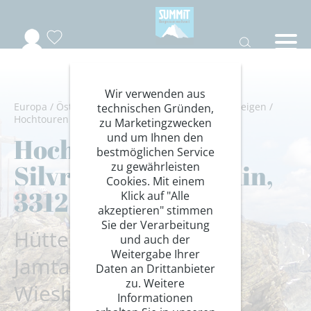
Wir verwenden aus
Europa
/
Österreich
/
Paznaun
/
Silvretta
/
Bergsteigen
/
technischen Gründen,
Hochtouren Alpen
zu Marketingzwecken
und um Ihnen den
Hochtouren in der
bestmöglichen Service
Silvretta mit Piz Buin,
zu gewährleisten
Cookies. Mit einem
3312 m
Klick auf "Alle
akzeptieren" stimmen
Sie der Verarbeitung
Hüttenwechsel von der
und auch der
Weitergabe Ihrer
Jamtalhütte auf die
Daten an Drittanbieter
zu. Weitere
Wiesbadener Hütte
Informationen