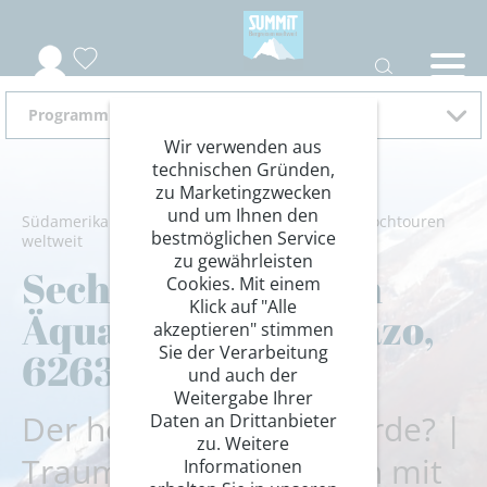
Programm 2026
Wir verwenden aus
technischen Gründen,
zu Marketingzwecken
und um Ihnen den
Südamerika
/
Ecuador
/
Anden
/
Bergsteigen
/
Hochtouren
bestmöglichen Service
weltweit
zu gewährleisten
Sechstausender am
Cookies. Mit einem
Klick auf "Alle
Äquator: Chimborazo,
akzeptieren" stimmen
Sie der Verarbeitung
6263 m
und auch der
Weitergabe Ihrer
Der höchste Berg der Erde? |
Daten an Drittanbieter
zu. Weitere
Traumziel in den Anden mit
Informationen