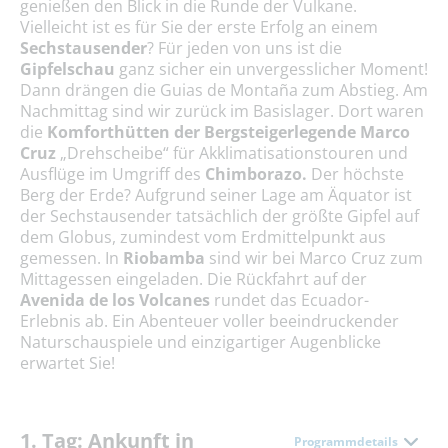
genießen den Blick in die Runde der Vulkane.
Vielleicht ist es für Sie der erste Erfolg an einem
Sechstausender
? Für jeden von uns ist die
Gipfelschau
ganz sicher ein unvergesslicher Moment!
Dann drängen die Guias de Montaña zum Abstieg. Am
Nachmittag sind wir zurück im Basislager. Dort waren
die
Komforthütten der Bergsteigerlegende Marco
Cruz
„Drehscheibe“ für Akklimatisationstouren und
Ausflüge im Umgriff des
Chimborazo.
Der höchste
Berg der Erde? Aufgrund seiner Lage am Äquator ist
der Sechstausender tatsächlich der größte Gipfel auf
dem Globus, zumindest vom Erdmittelpunkt aus
gemessen. In
Riobamba
sind wir bei Marco Cruz zum
Mittagessen eingeladen. Die Rückfahrt auf der
Avenida de los Volcanes
rundet das Ecuador-
Erlebnis ab. Ein Abenteuer voller beeindruckender
Naturschauspiele und einzigartiger Augenblicke
erwartet Sie!
1. Tag: Ankunft in
Programmdetails