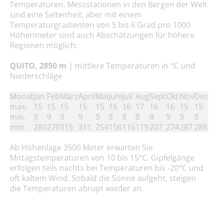
Temperaturen. Messstationen in den Bergen der Welt
sind eine Seltenheit, aber mit einem
Temperaturgradienten von 5 bis 6 Grad pro 1000
Höhenmeter sind auch Abschätzungen für höhere
Regionen möglich:
QUITO, 2850 m
| mittlere Temperaturen in °C und
Niederschläge
Monat
Jan
Feb
März
April
Mai
Juni
Juli
Aug
Sept
Okt
Nov
Dez
max.
15
15
15
15
15
16
16
17
16
16
15
15
min.
9
9
9
9
9
8
8
8
8
9
9
9
mm
280
270
315
311
254
156
116
119
207
274
287
288
Ab Höhenlage 3500 Meter erwarten Sie
Mittagstemperaturen von 10 bis 15°C. Gipfelgänge
erfolgen teils nachts bei Temperaturen bis -20°C und
oft kaltem Wind. Sobald die Sonne aufgeht, steigen
die Temperaturen abrupt wieder an.