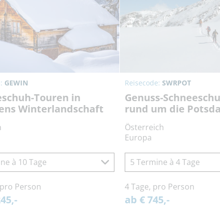
e:
GEWIN
Reisecode:
SWRPOT
schuh-Touren in
Genuss-Schneesch
ens Winterlandschaft
rund um die Potsd
n
Österreich
Europa
ne à 10 Tage
5 Termine à 4 Tage
 pro Person
4 Tage, pro Person
45,-
ab € 745,-