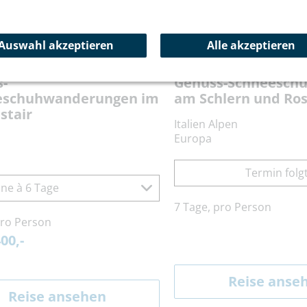
Auswahl akzeptieren
Alle akzeptieren
e:
SESWHCEN
Reisecode:
SESWHTIE
-
Genuss-Schneesch
eschuhwanderungen im
am Schlern und Ro
stair
Italien Alpen
Europa
Termin folg
ne à 6 Tage
7 Tage, pro Person
pro Person
00,-
Reise anse
Reise ansehen