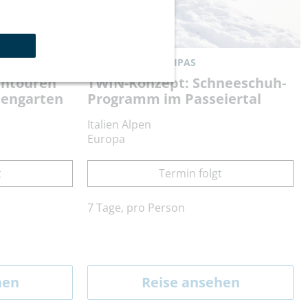
Reisecode:
TWSWHPAS
uhtouren
TWIN-Konzept: Schneeschuh-
sengarten
Programm im Passeiertal
Italien Alpen
Europa
t
Termin folgt
7 Tage, pro Person
hen
Reise ansehen