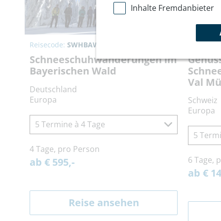
Inhalte Fremdanbieter
Reisecode:
SWHBAW
Reisecod
Schneeschuhwanderungen im
Genuss
Bayerischen Wald
Schne
Val Mü
Deutschland
Europa
Schweiz
Europa
5 Termine à 4 Tage
5 Termi
4 Tage, pro Person
6 Tage, 
ab € 595,-
ab € 14
Reise ansehen