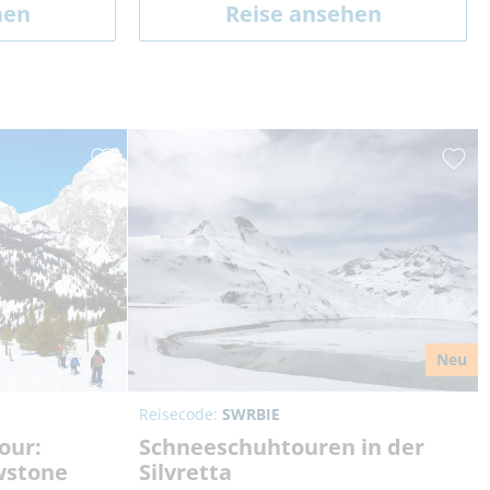
hen
Reise ansehen
Neu
Reisecode:
SWRBIE
our:
Schneeschuhtouren in der
wstone
Silvretta