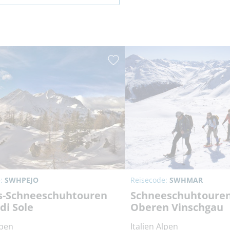
e:
SWHPEJO
Reisecode:
SWHMAR
s-Schneeschuhtouren
Schneeschuhtoure
di Sole
Oberen Vinschgau
lpen
Italien Alpen