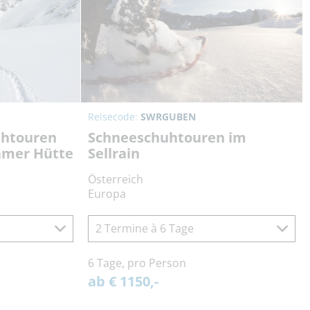
Reisecode:
SWRGUBEN
uhtouren
Schneeschuhtouren im
amer Hütte
Sellrain
Österreich
Europa
2 Termine à 6 Tage
6 Tage, pro Person
ab € 1150,-