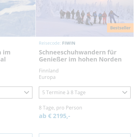
Bestseller
Reisecode:
FIWIN
n im
Schneeschuhwandern für
al
Genießer im hohen Norden
Finnland
Europa
5 Termine à 8 Tage
8 Tage, pro Person
ab € 2195,-