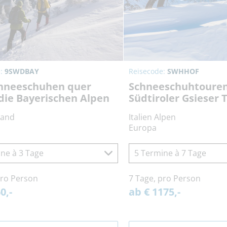
e:
9SWDBAY
Reisecode:
SWHHOF
chneeschuhen quer
Schneeschuhtoure
die Bayerischen Alpen
Südtiroler Gsieser T
land
Italien Alpen
Europa
ne à 3 Tage
5 Termine à 7 Tage
pro Person
7 Tage, pro Person
0,-
ab € 1175,-