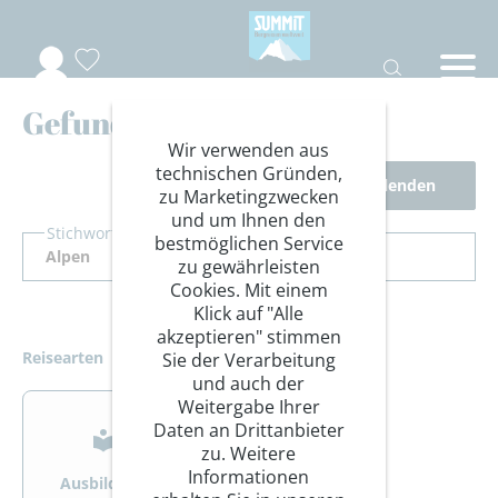
Gefundene Reisen
Wir verwenden aus
technischen Gründen,
Filter ausblenden
zu Marketingzwecken
und um Ihnen den
Stichwort Suche
bestmöglichen Service
zu gewährleisten
Cookies. Mit einem
Klick auf "Alle
akzeptieren" stimmen
Reisearten
Sie der Verarbeitung
und auch der
>
>
Weitergabe Ihrer
Daten an Drittanbieter
zu. Weitere
Informationen
Ausbildung
Bergsteigen