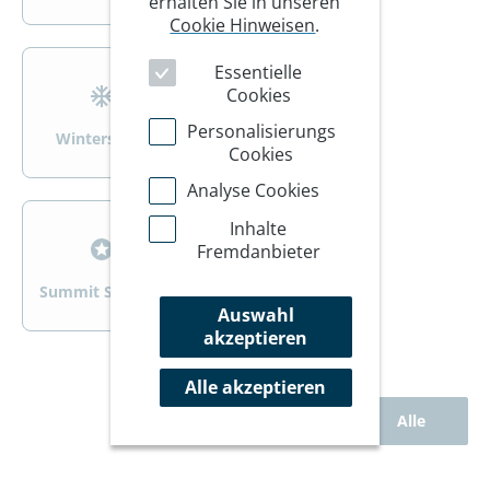
erhalten Sie in unseren
Cookie Hinweisen
.
>
>
Essentielle
Cookies
Personalisierungs
Wintersport
Wandern/Trekking
Cookies
Analyse Cookies
>
>
Inhalte
Fremdanbieter
Summit Specials
Rad
Auswahl
akzeptieren
Alle akzeptieren
Alle