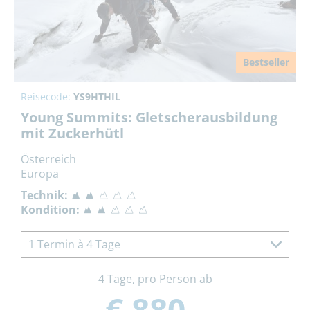
Bestseller
Reisecode:
YS9HTHIL
Young Summits: Gletscherausbildung
mit Zuckerhütl
Österreich
Europa
Technik:
Kondition:
1 Termin à 4 Tage
4 Tage, pro Person ab
€ 880,-