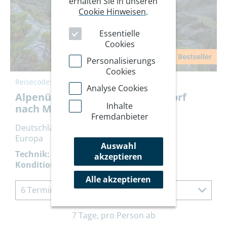
erhalten Sie in unseren
Cookie Hinweisen
.
Essentielle
Cookies
Bestseller
Personalisierungs
Cookies
Reisecode:
AQOBE
Analyse Cookies
Alpenüberquerung E5: Oberstdorf
Inhalte
nach Meran
Fremdanbieter
Deutschland, Italien Alpen, Österreich
Europa
Auswahl
Technik:
akzeptieren
Kondition:
Alle akzeptieren
6 Termine à 7 Tage
7 Tage, pro Person ab