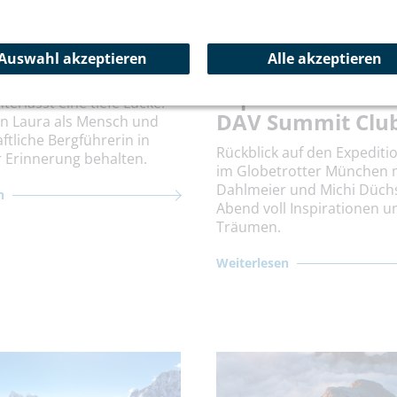
Aktuelles
Auswahl akzeptieren
Alle akzeptieren
llem Gedenken!
Erfolgreicher
Expeditionsaben
nterlässt eine tiefe Lücke.
DAV Summit Clu
n Laura als Mensch und
ftliche Bergführerin in
Rückblick auf den Expedit
 Erinnerung behalten.
im Globetrotter München 
Dahlmeier und Michi Düchs
n
Abend voll Inspirationen u
Träumen.
Weiterlesen