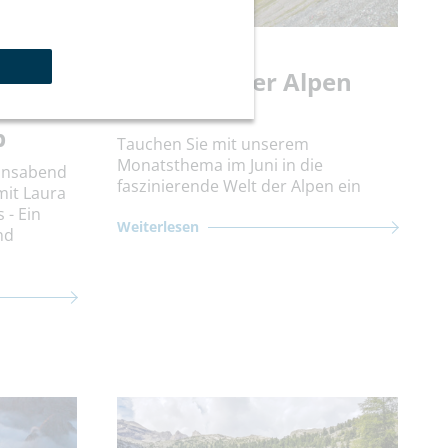
Aktuelles
Die Gipfel der Alpen
d des
entdecken
b
Tauchen Sie mit unserem
Monatsthema im Juni in die
ionsabend
faszinierende Welt der Alpen ein
mit Laura
 - Ein
Weiterlesen
nd