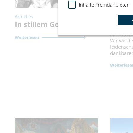
Inhalte Fremdanbieter
Aktuelles
Aktuelles
In stillem Gedenken
In sti
Ihr Tod hi
Weiterlesen
Wir werde
leidenscha
dankbarer
Weiterlese